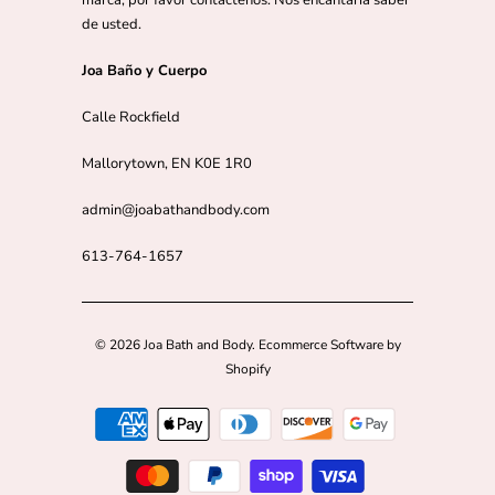
marca, por favor contáctenos. Nos encantaría saber
de usted.
Joa Baño y Cuerpo
Calle Rockfield
Mallorytown, EN K0E 1R0
admin@joabathandbody.com
613-764-1657
© 2026
Joa Bath and Body
.
Ecommerce Software by
Shopify