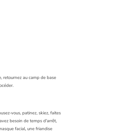
ite, retournez au camp de base
océder.
sez-vous, patinez, skiez, faites
avez besoin de temps d'arrêt,
asque facial, une friandise