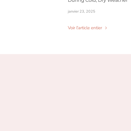
During Cold, Dry Weather
janvier 23, 2025
Voir l'article entier